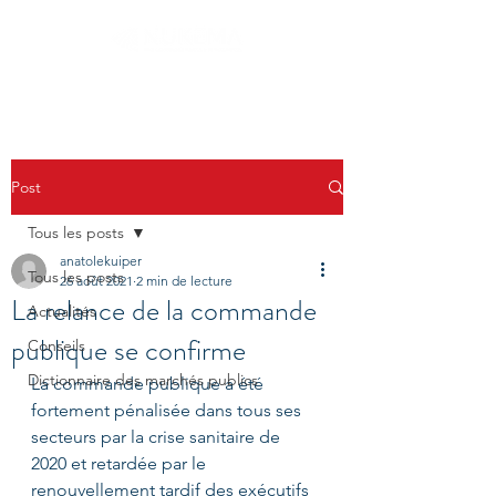
Post
Tous les posts
anatolekuiper
Tous les posts
26 août 2021
2 min de lecture
La relance de la commande
Actualités
publique se confirme
Conseils
Dictionnaire des marchés publics
La commande publique a été 
fortement pénalisée dans tous ses 
secteurs par la crise sanitaire de 
2020 et retardée par le 
renouvellement tardif des exécutifs 