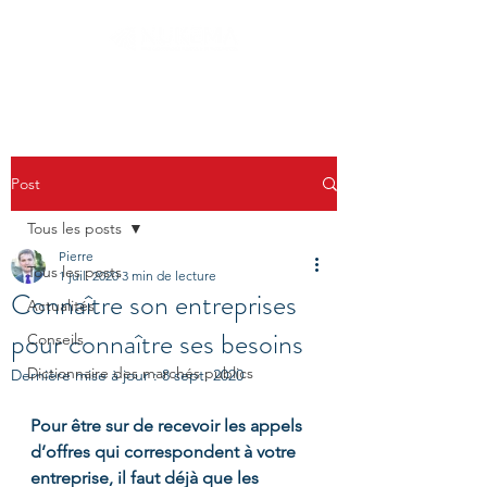
Post
Tous les posts
Pierre
Tous les posts
1 juil. 2020
3 min de lecture
Connaître son entreprises
Actualités
pour connaître ses besoins
Conseils
Dictionnaire des marchés publics
Dernière mise à jour :
8 sept. 2020
Pour être sur de recevoir les appels 
d’offres qui correspondent à votre 
entreprise, il faut déjà que les 