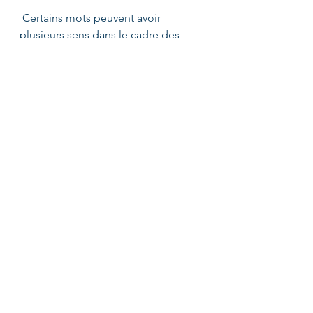
 Certains mots peuvent avoir 
plusieurs sens dans le cadre des 
marchés publics et sont donc mieux 
à utiliser avec un 
adjectif accolé
(par 
ex. « restauration » peut s’appliquer 
aux monuments nationaux ou aux 
cantines scolaires, « restauration 
collective » sera sans ambiguïté)
. 
Cette partie de la recherche peut 
être améliorée au fur et à mesure 
que vous recevez des alertes afin de 
préciser et/ou élargir votre spectre 
de recherche. C’est sur cette partie 
de la recherche en particulier qu’un 
expert peut être utile. Cette 
prestation est inclue lors de 
l’abonnement : 
l’un de nos experts 