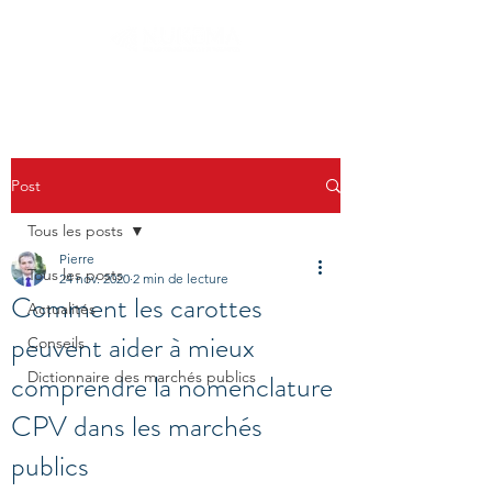
Post
Tous les posts
Pierre
Tous les posts
24 nov. 2020
2 min de lecture
Comment les carottes
Actualités
peuvent aider à mieux
Conseils
comprendre la nomenclature
Dictionnaire des marchés publics
CPV dans les marchés
publics